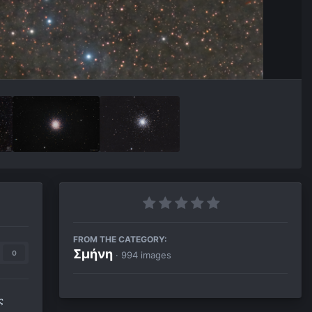
FROM THE CATEGORY:
Σμήνη
0
· 994 images
ς