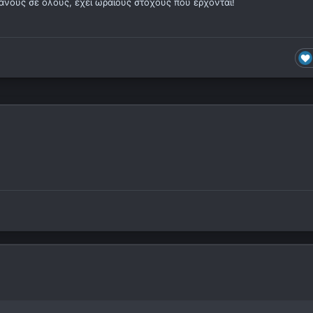
ανούς σε όλους, έχει ωραίους στόχους που έρχονται!