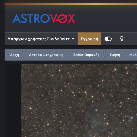
Υπάρχων χρήστης; Συνδεθείτε
Εγγραφή
Αρχή
Αστροφωτογραφίες
Βαθύς Ουρανός
Σμήνη
M45