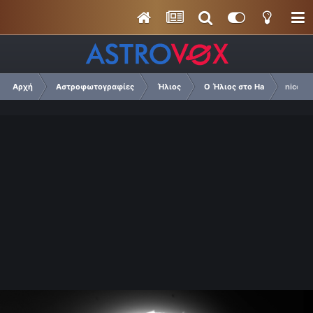
Αρχή
Αστροφωτογραφίες
Ήλιος
Ο Ήλιος στο Ha
nicole.