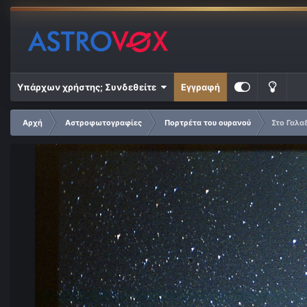
Υπάρχων χρήστης; Συνδεθείτε
Εγγραφή
Αρχή
Αστροφωτογραφίες
Πορτρέτα του ουρανού
Στο Γαλα