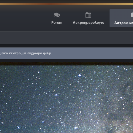
Forum
Αστροημερολόγιο
Αστροφωτ
ξιακό κέντρο, με έγχρωμο φίλμ.