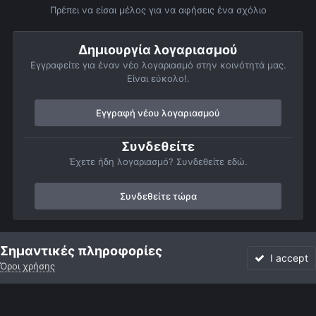
Πρέπει να είσαι μέλος για να αφήσεις ένα σχόλιο
Δημιουργία λογαριασμού
Εγγραφείτε για έναν νέο λογαριασμό στην κοινότητά μας.
Είναι εύκολο!.
Εγγραφή νέου λογαριασμού
Συνδεθείτε
Έχετε ήδη λογαριασμό? Συνδεθείτε εδώ.
Συνδεθείτε τώρα
Αρχή
Αστροφωτογραφίες
Βαθύς Ουρανός
Νεφελώματα
Σημαντικές πληροφορίες
I accept
Όροι χρήσης
Forum
Αδιάβαστο
Συνδεθείτε
Εγγραφή
More
Facebook
Twitter
Instagram