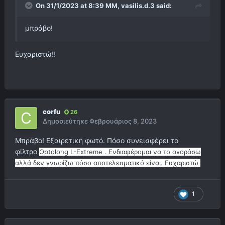
On 31/1/2023 at 8:39 ΜΜ,
vasilis.d.3
said:
μπράβο!
Ευχαριστώ!!
corfu
26
Δημοσιεύτηκε
Φεβρουάριος 8, 2023
Μπράβο! Εξαιρετική φωτό. Πόσο συνεισφέρει το
φίλτρο
Optolong L-Extreme . Ενδιαφέρομαι να το αγοράσω
αλλά δεν γνωρίζω πόσο αποτελεσματικό είναι. Ευχαριστώ
1