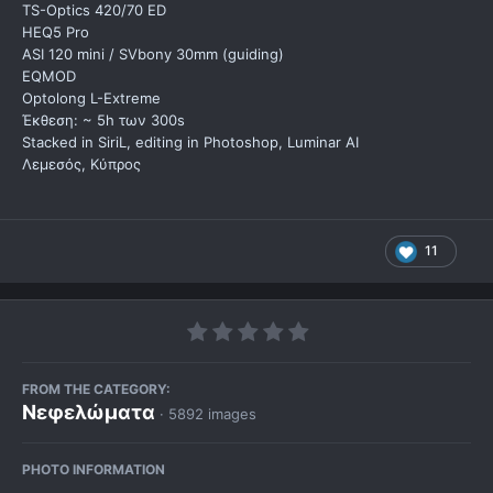
TS-Optics 420/70 ED
HEQ5 Pro
ASI 120 mini / SVbony 30mm (guiding)
EQMOD
Optolong L-Extreme
Έκθεση: ~ 5h των 300s
Stacked in SiriL, editing in Photoshop, Luminar AI
Λεμεσός, Κύπρος
11
FROM THE CATEGORY:
Νεφελώματα
· 5892 images
PHOTO INFORMATION