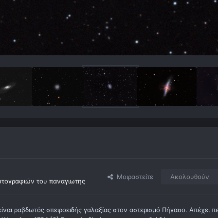
Μοιραστείτε
Ακολουθούν
τογραφιών του παναγιωτης
είναι ραβδωτός σπειροειδής γαλαξίας στον αστερισμό Πήγασο. Απέχει π