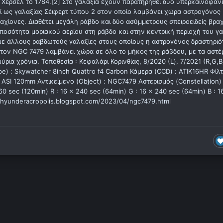
 Χέρσελ το 1784.[2] Στο γαλαξία έχουν παρατηρηθεί δύο υπερκαινοφαν
εί ως γαλαξίας Σέιφερτ τύπου 2 στον οποίο λαμβάνει χώρα αστρογόνος
αχίονες. Διαθέτει μεγάλη ράβδο και δύο ασύμμετρους σπειροειδείς βραχ
 ποσότητα μοριακού αερίου στη ράβδο και στην κεντρική περιοχή του γα
με άλλους ραβδωτούς γαλαξίες στους οποίους η αστρογόνος δραστηριό
τον NGC 7479 λαμβάνει χώρα σε όλο το μήκος της ράβδου, με τα αστέ
ια χρόνια. Τοποθεσία : Κεφαλάρι Κορινθίας, 8/2020 (L), 7/2021 (R,G,B
pe) : Skywatcher 8inch Quattro f4 Carbon Κάμερα (CCD) : ATIK16HR Φίλ
- ASI 120mm Αντικείμενο (Object) : NGC7479 Αστερισμός (Constellation) 
 sec (120min) R : 16 x 240 sec (64min) G : 16 x 240 sec (64min) B : 1
raphyunderacropolis.blogspot.com/2023/04/ngc7479.html