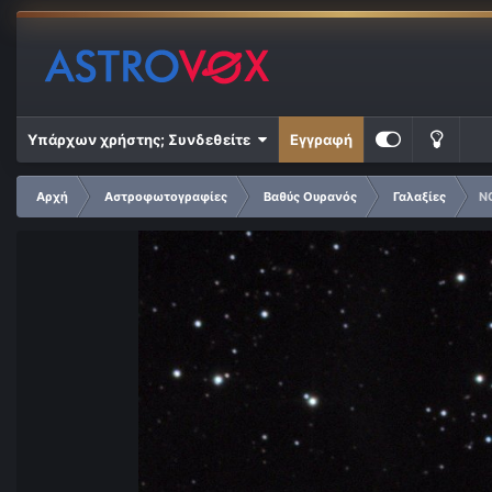
Υπάρχων χρήστης; Συνδεθείτε
Εγγραφή
Αρχή
Αστροφωτογραφίες
Βαθύς Ουρανός
Γαλαξίες
N