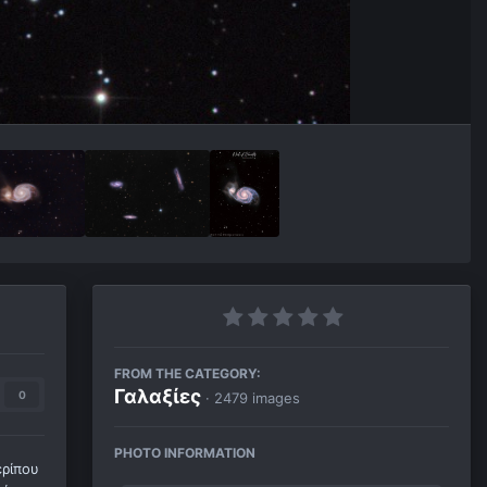
FROM THE CATEGORY:
Γαλαξίες
0
· 2479 images
PHOTO INFORMATION
ερίπου