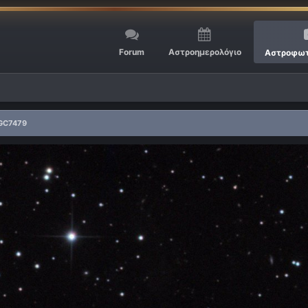
Forum
Αστροημερολόγιο
Αστροφωτ
GC7479