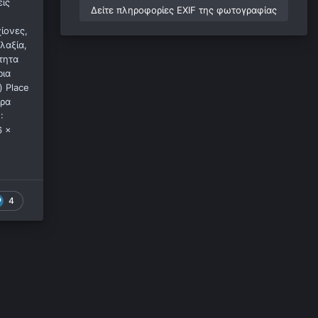
είς
Δείτε πληροφορίες EXIF της φωτογραφίας
ίονες,
λαξία,
τητα
ρια
) Place
τρα
:
6 x
4