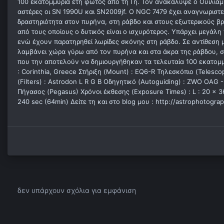
100 εκατομμύρια έτη φωτός από τη Γη. Τον ανακάλυψε ο Ουίλιαμ
αστέρες οι SN 1990U και SN2009jf. Ο NGC 7479 έχει αναγνωριστ
δραστηριότητα στον πυρήνα, στη ράβδο και στους εξωτερικούς βρ
από τους οποίους ο δυτικός είναι ο ισχυρότερος. Υπάρχει μεγάλη
ενώ έχουν παρατηρηθεί λωρίδες σκόνης στη ράβδο. Σε αντίθεση 
λαμβάνει χώρα γύρω από τον πυρήνα και στα άκρα της ράβδου, σ
που την αποτελούν να δημιουργήθηκαν τα τελευταία 100 εκατομμύρ
: Corinthia, Greece Στήριξη (Mount) : EQ6-R Τηλεσκόπιο (Telesco
(Filters) : Astrodon L R G B Οδηγητικό (Autoguiding) : ZWO OAG 
Πήγασος (Pegasus) Χρόνοι έκθεσης (Exposure Times) : L : 20 x 360
240 sec (64min) Δείτε τη και στο blog μου : http://astrophotog
δεν υπάρχουν σχόλια για εμφάνιση