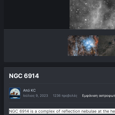
NGC 6914
Από
KC
Ιούλιος 9, 2023
1236 προβολές
Εμφάνιση αστροφωτ
NGC 6914 is a complex of reflection nebulae at the he