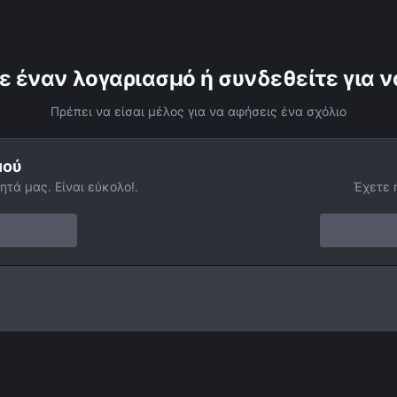
ε έναν λογαριασμό ή συνδεθείτε για ν
Πρέπει να είσαι μέλος για να αφήσεις ένα σχόλιο
μού
ητά μας. Είναι εύκολο!.
Έχετε 
Sharpless 116 (Abell 71 )
Facebook
Twitter
Instagram