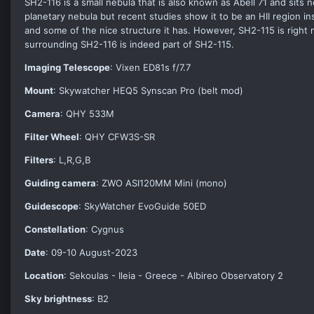
SH2-116 is a small nebula that is also known as Abell 71 and sits n
planetary nebula but recent studies show it to be an HII region in
and some of the nice structure it has. However, SH2-115 is right n
surrounding SH2-116 is indeed part of SH2-115.
Imaging Telescope
: Vixen ED81s f/7.7
Mount
: Skywatcher HEQ5 Synscan Pro (belt mod)
Camera
: QHY 533M
Filter Wheel
: QHY CFW3S-SR
Filters
: L,R,G,B
Guiding camera
: ZWO ASI120MM Mini (mono)
Guidescope
: SkyWatcher EvoGuide 50ED
Constellation
: Cygnus
Date
: 09-10 August-2023
Location
: Sekoulas - Ileia - Greece - Albireo Observatory 2
Sky brightness
: B2