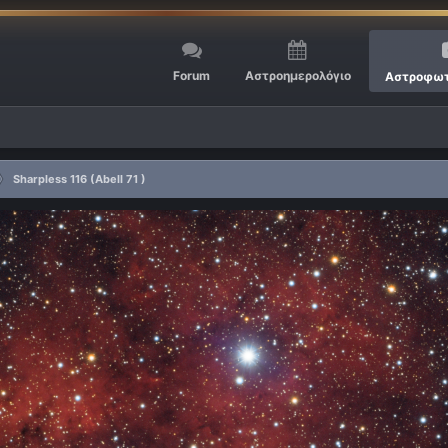
Forum
Αστροημερολόγιο
Αστροφωτ
Sharpless 116 (Abell 71 )