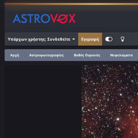
Υπάρχων χρήστης; Συνδεθείτε
Εγγραφή
Αρχή
Αστροφωτογραφίες
Βαθύς Ουρανός
Νεφελώματα