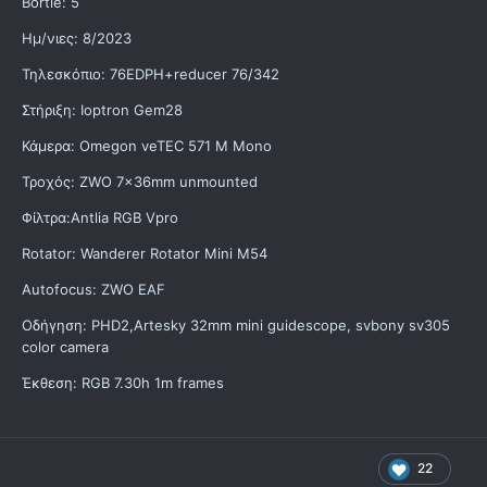
Bortle: 5
Ημ/νιες: 8/2023
Τηλεσκόπιο: 76EDPH+reducer 76/342
Στήριξη: Ioptron Gem28
Κάμερα: Omegon veTEC 571 M Mono
Τροχός: ZWO 7x36mm unmounted
Φίλτρα:Antlia RGB Vpro
Rotator: Wanderer Rotator Mini M54
Autofocus: ZWO EAF
Οδήγηση: PHD2,Artesky 32mm mini guidescope, svbony sv305
color camera
Έκθεση: RGB 7.30h 1m frames
22