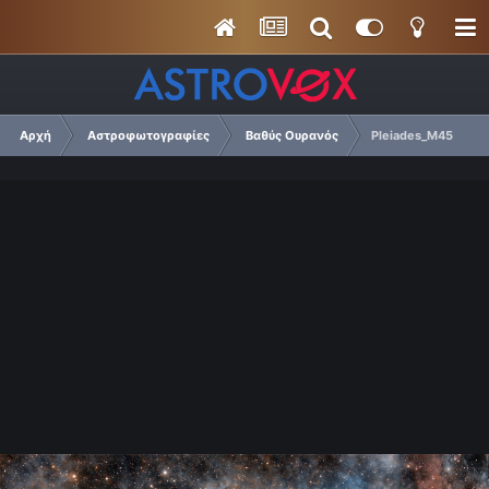
Αρχή
Αστροφωτογραφίες
Βαθύς Ουρανός
Pleiades_M45