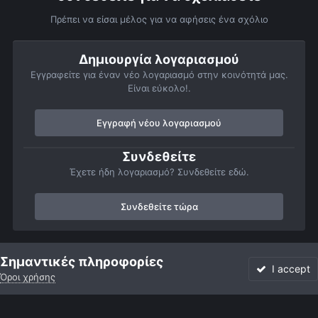
Πρέπει να είσαι μέλος για να αφήσεις ένα σχόλιο
Δημιουργία λογαριασμού
Εγγραφείτε για έναν νέο λογαριασμό στην κοινότητά μας.
Είναι εύκολο!.
Εγγραφή νέου λογαριασμού
Συνδεθείτε
Έχετε ήδη λογαριασμό? Συνδεθείτε εδώ.
Συνδεθείτε τώρα
Αρχή
Αστροφωτογραφίες
Πορτρέτα του ουρανού
2023110623
Σημαντικές πληροφορίες
I accept
Όροι χρήσης
Forum
Αδιάβαστο
Συνδεθείτε
Εγγραφή
More