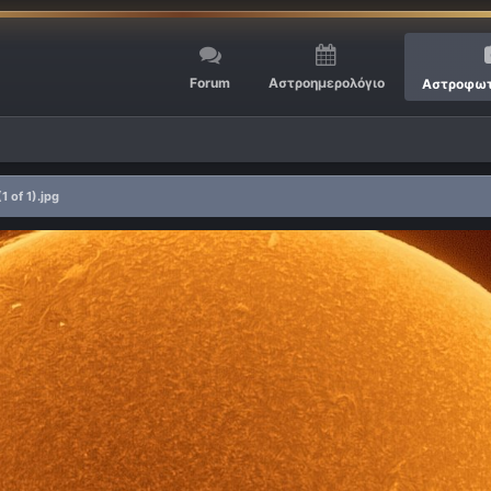
Forum
Αστροημερολόγιο
Αστροφωτ
1 of 1).jpg