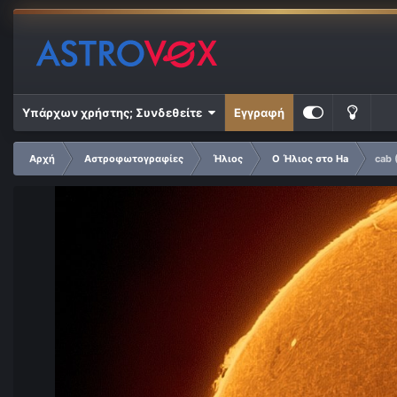
Υπάρχων χρήστης; Συνδεθείτε
Εγγραφή
Αρχή
Αστροφωτογραφίες
Ήλιος
Ο Ήλιος στο Ha
cab (