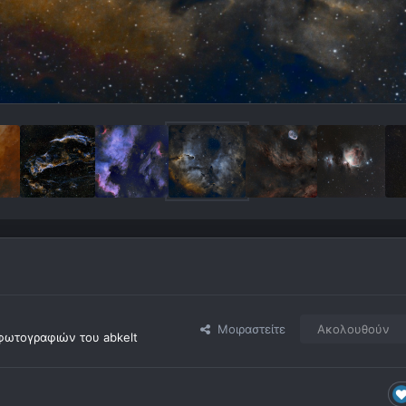
Μοιραστείτε
Ακολουθούν
φωτογραφιών του abkelt