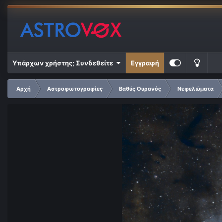
Υπάρχων χρήστης; Συνδεθείτε
Εγγραφή
Αρχή
Αστροφωτογραφίες
Βαθύς Ουρανός
Νεφελώματα