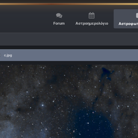
Forum
Αστροημερολόγιο
Αστροφωτ
c.jpg