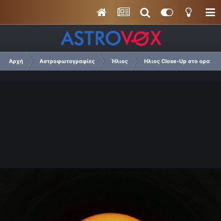
Αρχή
Αστροφωτογραφίες
Ήλιος
Ηλιος Close-Up στο ορατό 