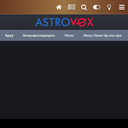
Αρχή
Αστροφωτογραφίες
Ήλιος
Ηλιος Close-Up στο ορατό 