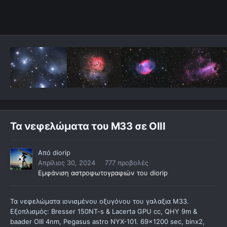
Τα νεφελώματα του Μ33 σε OIII
Από
diorip
Απρίλιος 30, 2024
777 προβολές
Εμφάνιση αστροφωτογραφιών του diorip
Τα νεφελώματα ιονισμένου οξυγόνου του γαλαξια Μ33.
Εξοπλισμός: Bresser 150NT-s & Lacerta GPU cc, QHY 9m &
baader OIII 4nm, Pegasus astro NYX-101. 69x1200 sec, binx2,