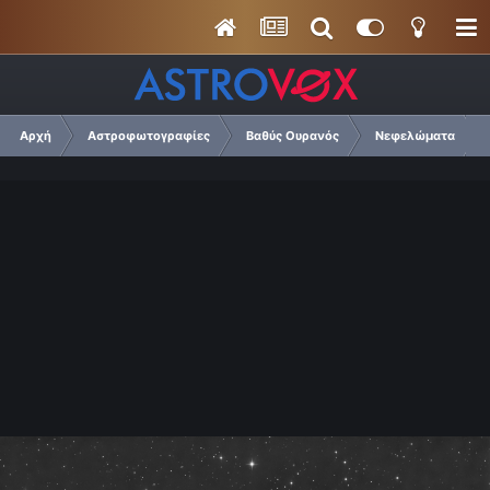
Αρχή
Αστροφωτογραφίες
Βαθύς Ουρανός
Νεφελώματα