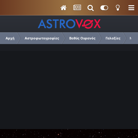
Αρχή
Αστροφωτογραφίες
Βαθύς Ουρανός
Γαλαξίες
M10