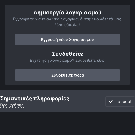
Δημιουργία λογαριασμού
Εγγραφείτε για έναν νέο λογαριασμό στην κοινότητά μας.
Είναι εύκολο!.
Εγγραφή νέου λογαριασμού
Συνδεθείτε
Έχετε ήδη λογαριασμό? Συνδεθείτε εδώ.
Συνδεθείτε τώρα
Αρχή
Αστροφωτογραφίες
Βαθύς Ουρανός
Γαλαξίες
M10
Σημαντικές πληροφορίες
I accept
Όροι χρήσης
Forum
Αδιάβαστο
Συνδεθείτε
Εγγραφή
More
Facebook
Twitter
Instagram
Γλώσσα
Εμφάνιση
Επικοινωνία
Cookies