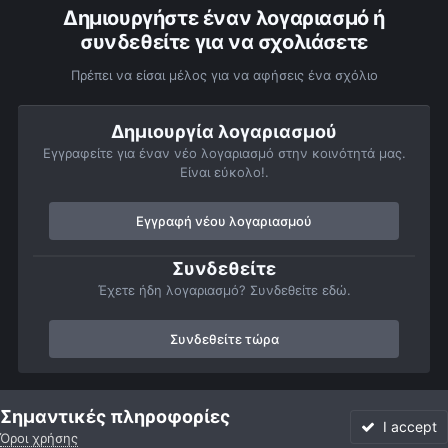
Δημιουργήστε έναν λογαριασμό ή
συνδεθείτε για να σχολιάσετε
Πρέπει να είσαι μέλος για να αφήσεις ένα σχόλιο
Δημιουργία λογαριασμού
Εγγραφείτε για έναν νέο λογαριασμό στην κοινότητά μας.
Είναι εύκολο!.
Εγγραφή νέου λογαριασμού
Συνδεθείτε
Έχετε ήδη λογαριασμό? Συνδεθείτε εδώ.
Συνδεθείτε τώρα
Αρχή
Αστροφωτογραφίες
Βαθύς Ουρανός
Νεφελώματα
Σημαντικές πληροφορίες
I accept
Όροι χρήσης
Forum
Αδιάβαστο
Συνδεθείτε
Εγγραφή
More