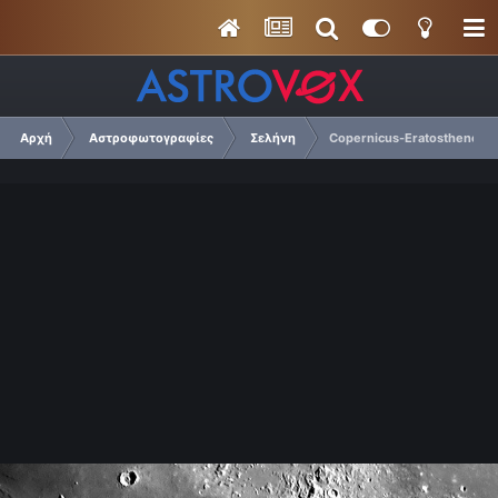
Αρχή
Αστροφωτογραφίες
Σελήνη
Copernicus-Eratosthenes-