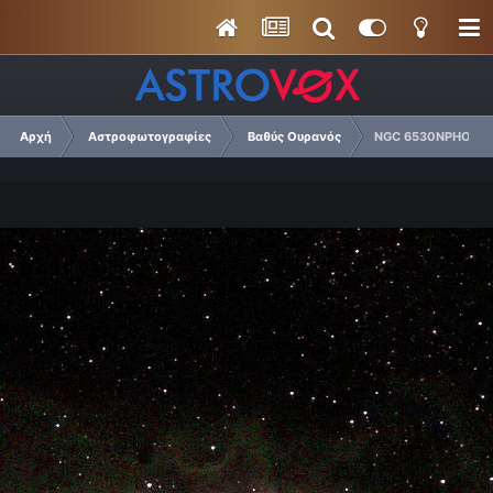
Αρχή
Αστροφωτογραφίες
Βαθύς Ουρανός
NGC 6530NPHOTOS