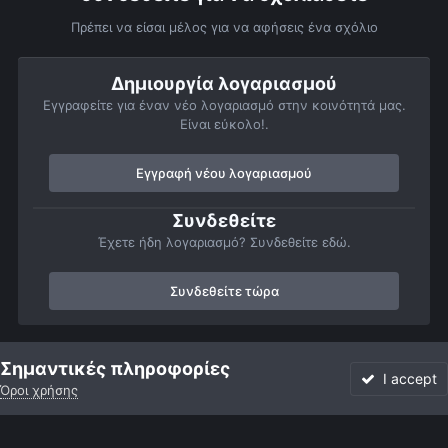
Πρέπει να είσαι μέλος για να αφήσεις ένα σχόλιο
Δημιουργία λογαριασμού
Εγγραφείτε για έναν νέο λογαριασμό στην κοινότητά μας.
Είναι εύκολο!.
Εγγραφή νέου λογαριασμού
Συνδεθείτε
Έχετε ήδη λογαριασμό? Συνδεθείτε εδώ.
Συνδεθείτε τώρα
Αρχή
Αστροφωτογραφίες
Βαθύς Ουρανός
NGC 6530NPHOTOS
Σημαντικές πληροφορίες
I accept
Όροι χρήσης
Forum
Αδιάβαστο
Συνδεθείτε
Εγγραφή
More