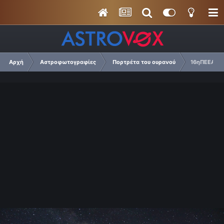
Αρχή
Αστροφωτογραφίες
Πορτρέτα του ουρανού
16ηΠΕΕΑ.JP