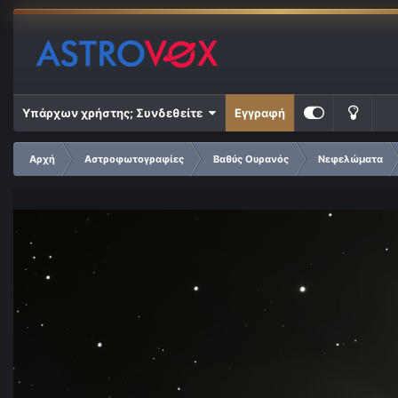
Υπάρχων χρήστης; Συνδεθείτε
Εγγραφή
Αρχή
Αστροφωτογραφίες
Βαθύς Ουρανός
Νεφελώματα