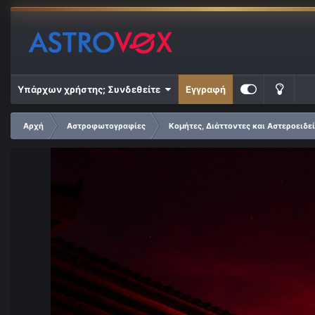
Υπάρχων χρήστης; Συνδεθείτε
Εγγραφή
Αρχή
Αστροφωτογραφίες
Κομήτες, Διάττοντες και Αστεροειδε