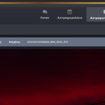
Forum
Αστροημερολόγιο
Αστροφωτ
ίς
Κομήτες
20241014193656_IMG_1632.JPG