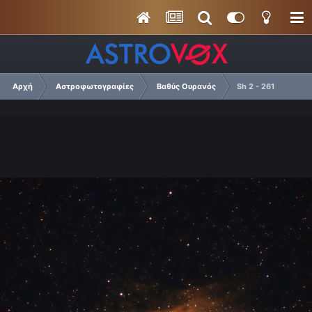
Αρχή
Αστροφωτογραφίες
Βαθύς Ουρανός
Sh 2 - 261