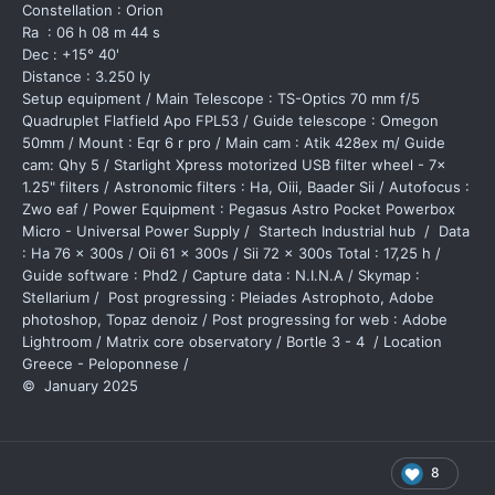
Constellation : Orion
Ra : 06 h 08 m 44 s
Dec : +15° 40'
Distance : 3.250 ly
Setup equipment / Main Telescope : TS-Optics 70 mm f/5
Quadruplet Flatfield Apo FPL53 / Guide telescope : Omegon
50mm / Mount : Eqr 6 r pro / Main cam : Atik 428ex m/ Guide
cam: Qhy 5 / Starlight Xpress motorized USB filter wheel - 7x
1.25" filters / Astronomic filters : Ha, Oiii, Baader Sii / Autofocus :
Zwo eaf / Power Equipment : Pegasus Astro Pocket Powerbox
Micro - Universal Power Supply / Startech Industrial hub / Data
: Ha 76 x 300s / Oii 61 x 300s / Sii 72 x 300s Total : 17,25 h /
Guide software : Phd2 / Capture data : N.I.N.A / Skymap :
Stellarium / Post progressing : Pleiades Astrophoto, Adobe
photoshop, Topaz denoiz / Post progressing for web : Adobe
Lightroom / Matrix core observatory / Bortle 3 - 4 / Location
Greece - Peloponnese /
© January 2025
8