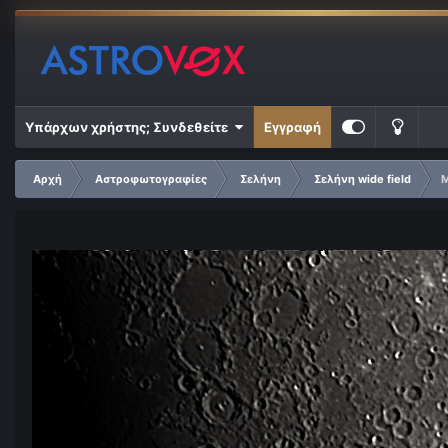
Υπάρχων χρήστης; Συνδεθείτε
Εγγραφή
Αρχή
Αστροφωτογραφίες
Σελήνη
Σελήνη wide field
M