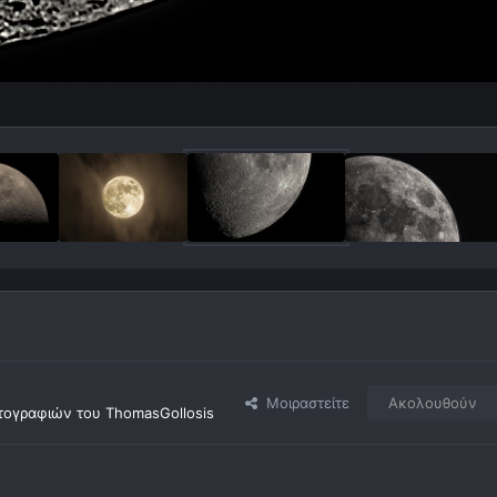
Μοιραστείτε
Ακολουθούν
ογραφιών του ThomasGollosis