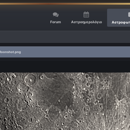
Forum
Αστροημερολόγιο
Αστροφωτ
oonshot.png