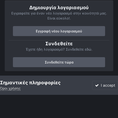
Δημιουργία λογαριασμού
Εγγραφείτε για έναν νέο λογαριασμό στην κοινότητά μας.
Είναι εύκολο!.
Εγγραφή νέου λογαριασμού
Συνδεθείτε
Έχετε ήδη λογαριασμό? Συνδεθείτε εδώ.
Συνδεθείτε τώρα
Αρχή
Αστροφωτογραφίες
Βαθύς Ουρανός
Γαλαξίες
NGC
Σημαντικές πληροφορίες
I accept
Όροι χρήσης
Forum
Αδιάβαστο
Συνδεθείτε
Εγγραφή
More
Facebook
Twitter
Instagram
Γλώσσα
Εμφάνιση
Επικοινωνία
Cookies
Powered by Invision Community