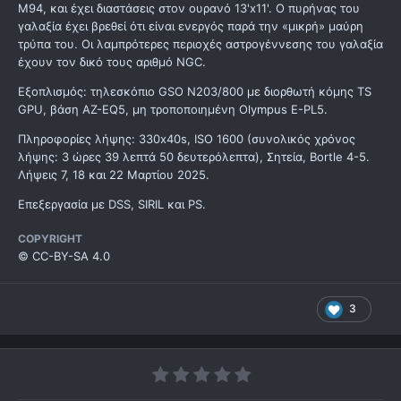
Μ94, και έχει διαστάσεις στον ουρανό 13'x11'. Ο πυρήνας του
γαλαξία έχει βρεθεί ότι είναι ενεργός παρά την «μικρή» μαύρη
τρύπα του. Οι λαμπρότερες περιοχές αστρογέννεσης του γαλαξία
έχουν τον δικό τους αριθμό NGC.
Εξοπλισμός: τηλεσκόπιο GSO N203/800 με διορθωτή κόμης TS
GPU, βάση AZ-EQ5, μη τροποποιημένη Olympus E-PL5.
Πληροφορίες λήψης: 330x40s, ISO 1600 (συνολικός χρόνος
λήψης: 3 ώρες 39 λεπτά 50 δευτερόλεπτα), Σητεία, Bortle 4-5.
Λήψεις 7, 18 και 22 Μαρτίου 2025.
Επεξεργασία με DSS, SIRIL και PS.
COPYRIGHT
© CC-BY-SA 4.0
3