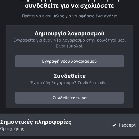
συνδεθείτε για να σχολιάσετε
Πρέπει να είσαι μέλος για να αφήσεις ένα σχόλιο
Δημιουργία λογαριασμού
Εγγραφείτε για έναν νέο λογαριασμό στην κοινότητά μας.
Είναι εύκολο!.
Εγγραφή νέου λογαριασμού
Συνδεθείτε
Έχετε ήδη λογαριασμό? Συνδεθείτε εδώ.
Συνδεθείτε τώρα
Αρχή
Αστροφωτογραφίες
Βαθύς Ουρανός
Νεφελώματα
Σημαντικές πληροφορίες
I accept
Όροι χρήσης
Forum
Αδιάβαστο
Συνδεθείτε
Εγγραφή
More