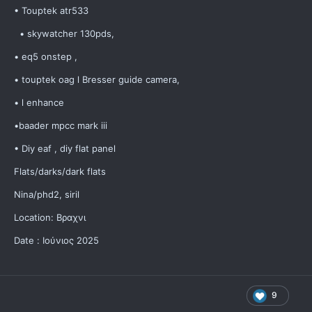
• Touptek atr533
• skywatcher 130pds,
• eq5 onstep ,
• touptek oag l Bresser guide camera,
• l enhance
•baader mpcc mark iii
• Diy eaf , diy flat panel
Flats/darks/dark flats
Nina/phd2, siril
Location: Βραχνι
Date : Ιούνιος 2025
9