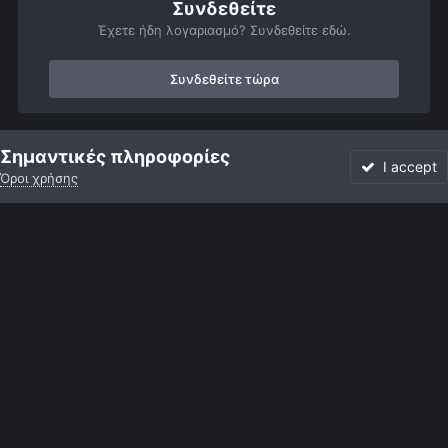
Συνδεθείτε
Έχετε ήδη λογαριασμό? Συνδεθείτε εδώ.
Συνδεθείτε τώρα
Αρχή
Αστροφωτογραφίες
Βαθύς Ουρανός
Νεφελώματα
Σημαντικές πληροφορίες
I accept
Όροι χρήσης
Forum
Αδιάβαστο
Συνδεθείτε
Εγγραφή
More
Facebook
Twitter
Instagram
Γλώσσα
Εμφάνιση
Επικοινωνία
Cookies
Powered by Invision Community