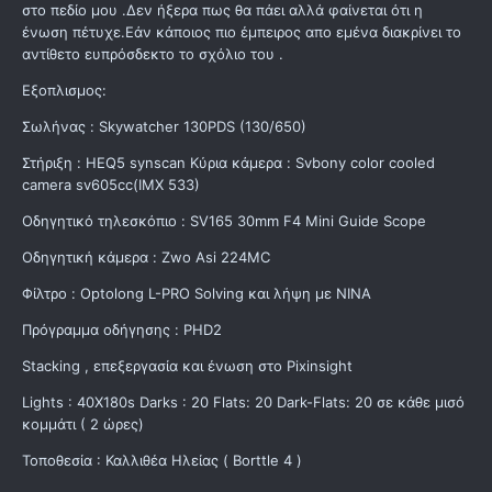
στο πεδίο μου .Δεν ήξερα πως θα πάει αλλά φαίνεται ότι η
ένωση πέτυχε.Εάν κάποιος πιο έμπειρος απο εμένα διακρίνει το
αντίθετο ευπρόσδεκτο το σχόλιο του .
Εξοπλισμος:
Σωλήνας : Skywatcher 130PDS (130/650)
Στήριξη : HEQ5 synscan Κύρια κάμερα : Svbony color cooled
camera sv605cc(IMX 533)
Οδηγητικό τηλεσκόπιο : SV165 30mm F4 Mini Guide Scope
Οδηγητική κάμερα : Zwo Asi 224MC
Φίλτρο : Optolong L-PRO Solving και λήψη με ΝΙΝΑ
Πρόγραμμα οδήγησης : PHD2
Stacking , επεξεργασία και ένωση στο Pixinsight
Lights : 40Χ180s Darks : 20 Flats: 20 Dark-Flats: 20 σε κάθε μισό
κομμάτι ( 2 ώρες)
Τοποθεσία : Καλλιθέα Ηλείας ( Borttle 4 )