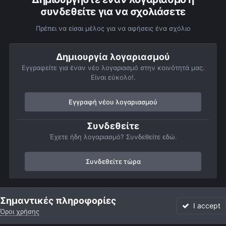
συνδεθείτε για να σχολιάσετε
Πρέπει να είσαι μέλος για να αφήσεις ένα σχόλιο
Δημιουργία λογαριασμού
Εγγραφείτε για έναν νέο λογαριασμό στην κοινότητά μας.
Είναι εύκολο!.
Εγγραφή νέου λογαριασμού
Συνδεθείτε
Έχετε ήδη λογαριασμό? Συνδεθείτε εδώ.
Συνδεθείτε τώρα
Αρχή
Αστροφωτογραφίες
Βαθύς Ουρανός
Νεφελώματα
Σημαντικές πληροφορίες
I accept
Όροι χρήσης
Forum
Αδιάβαστο
Συνδεθείτε
Εγγραφή
More