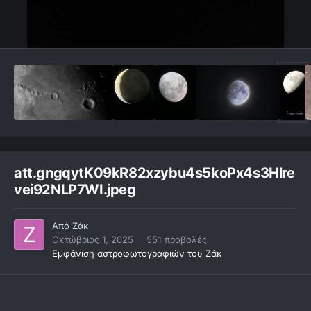
att.gngqytK09kR82xzybu4s5koPx4s3Hlre
vei92NLP7WI.jpeg
Από
Ζάκ
Οκτώβριος 1, 2025
551 προβολές
Εμφάνιση αστροφωτογραφιών του Ζάκ