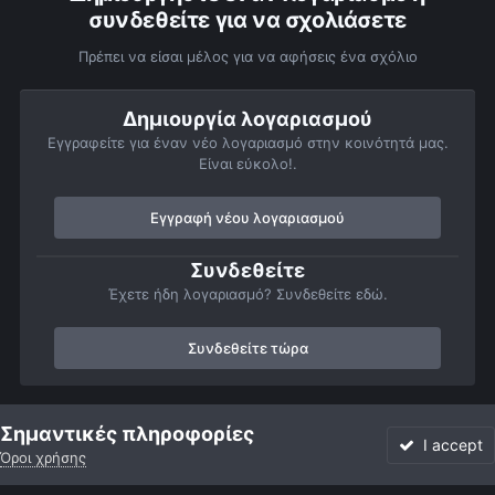
συνδεθείτε για να σχολιάσετε
Πρέπει να είσαι μέλος για να αφήσεις ένα σχόλιο
Δημιουργία λογαριασμού
Εγγραφείτε για έναν νέο λογαριασμό στην κοινότητά μας.
Είναι εύκολο!.
Εγγραφή νέου λογαριασμού
Συνδεθείτε
Έχετε ήδη λογαριασμό? Συνδεθείτε εδώ.
Συνδεθείτε τώρα
Αρχή
Αστροφωτογραφίες
Σελήνη
att.gngqytK09kR82xzybu4s
Σημαντικές πληροφορίες
I accept
Όροι χρήσης
Forum
Αδιάβαστο
Συνδεθείτε
Εγγραφή
More