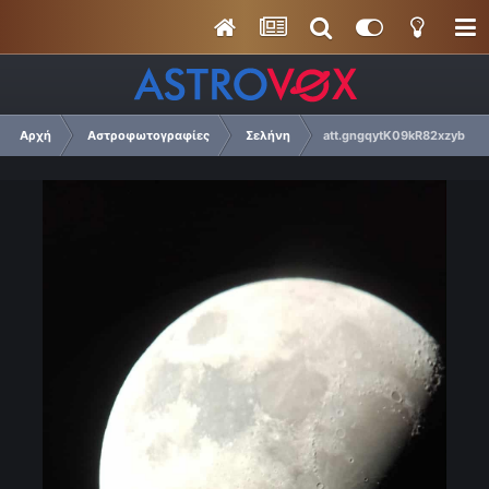
Αρχή
Αστροφωτογραφίες
Σελήνη
att.gngqytK09kR82xzybu4s