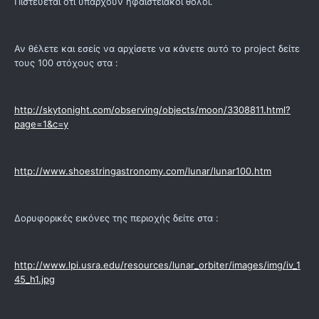
Πιστεύεται ότι υπάρχουν ηφαιστειακοί θόλοι.
Αν θέλετε και εσείς να αρχίσετε να κάνετε αυτό το project δείτε
τους 100 στόχους στα :
http://skytonight.com/observing/objects/moon/3308811.html?
page=1&c=y
http://www.shoestringastronomy.com/lunar/lunar100.htm
Δορυφορικές εικόνες της περιοχής δείτε στα :
http://www.lpi.usra.edu/resources/lunar_orbiter/images/img/iv_1
45_h1.jpg