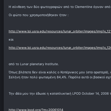
H σύνθεση των δύο φωτογραφιών από το Clementine έγιναν από 
Οι φώτο που χρησιμοποιήθηκαν ήταν :
http://www.lpi.usra.edu/resources/lunar_orbiter/images/img/iv_12
και
http://www.lpi.usra.edu/resources/lunar_orbiter/images/img/iv_12
από το Lunar planetary Institute.
Όπως βλέπετε δεν είναι καλός ο Κοπέρνικος μου (στα αριστερά), α
Σελήνη ήταν πολύ φωτισμένη 84,4%. Παρόλα αυτά οι βασικοί σχη
Την ιδέα μου την έδωσε η καταπλυκτική LPOD October 14, 2006 του
http://www.lpod.org/?m=20061014