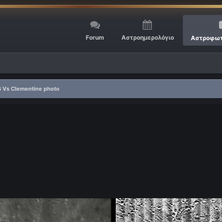
Forum
Αστροημερολόγιο
Αστροφωτ
6 Vs Clementine photo