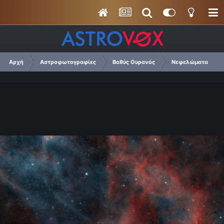
Αρχή
Αστροφωτογραφίες
Βαθύς Ουρανός
Νεφελώματα