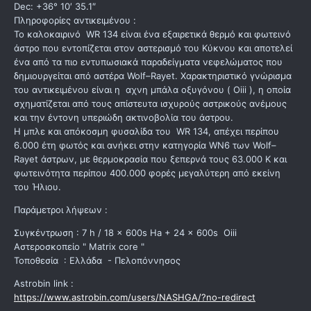
Dec: +36° 10′ 35.1″
Πληροφορίες αντικειμένου :
Το καλοκαιρινό WR 134 είναι ένα εξαιρετικά θερμό και φωτεινό
άστρο που εντοπίζεται στον αστερισμό του Κύκνου και αποτελεί
ένα από τα πιο εντυπωσιακά παραδείγματα νεφελώματος που
δημιουργείται από αστέρα Wolf–Rayet. Χαρακτηριστικό γνώρισμα
του αντικειμένου είναι η αχνη μπάλα οξυγόνου ( Oiii ), η οποία
σχηματίζεται από τους απίστευτα ισχυρούς αστρικούς ανέμους
και την έντονη υπεριώδη ακτινοβολία του άστρου.
Η μπλε και απόκοσμη φυσαλίδα του WR 134, απέχει περίπου
6.000 έτη φωτός και ανήκει στην κατηγορία WN6 των Wolf–
Rayet άστρων, με θερμοκρασία που ξεπερνά τους 63.000 K και
φωτεινότητα περίπου 400.000 φορές μεγαλύτερη από εκείνη
του Ήλιου.
Παράμετροι λήψεων :
Συγκέντρωση : 7 h / 18 x 600s Ha + 24 x 600s Oiii
Αστεροσκοπείο " Matrix core "
Τοποθεσία : Ελλάδα - Πελοπόννησος
Astrobin link
:
https://www.astrobin.com/users/NASHGA/?no-redirect