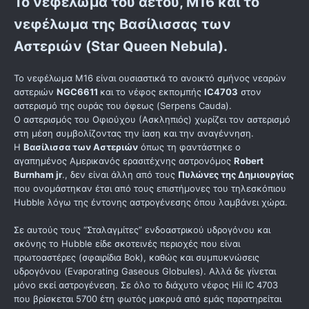
Το νεφέλωμα του αετού, M16 και το
νεφέλωμα της Βασίλισσας των
Αστεριών (Star Queen Nebula).
Το νεφέλωμα M16 είναι ουσιαστικά το ανοικτό σμήνος νεαρών
αστεριών
NGC6611
και το νέφος εκπομπής
IC4703
στον
αστερισμό της ουράς του όφεως (Serpens Cauda).
Ο αστερισμός του Οφιούχου (Ασκληπιός) χωρίζει τον αστερισμό
στη μέση συμβολίζοντας την ίαση και την αναγέννηση.
Η
Βασίλισσα των Αστεριών
όπως τη φαντάστηκε ο
αγαπημένος Αμερικανός ερασιτέχνης αστρονόμος
Robert
Burnham jr
., δεν είναι άλλη από τους
Πυλώνες της Δημιουργίας
που ονομάστηκαν έτσι από τους επιστήμονες του τηλεσκόπιου
Hubble λόγω της έντονης αστρογένεσης όπου λαμβάνει χώρα.
Σε αυτούς τους “Σταλαγμίτες” ενδοαστρικού υδρογόνου και
σκόνης το Hubble είδε σκοτεινές περιοχές που είναι
πρωτοαστέρες (σφαιρίδια Bok), καθώς και συμπυκνώσεις
υδρογόνου (Evaporating Gaseous Globules). Αλλά δε γίνεται
μόνο εκεί αστρογένεση. Σε όλο το διάχυτο νέφος Hii IC 4703
που βρίσκεται 5700 έτη φωτός μακρυά από εμάς παρατηρείται