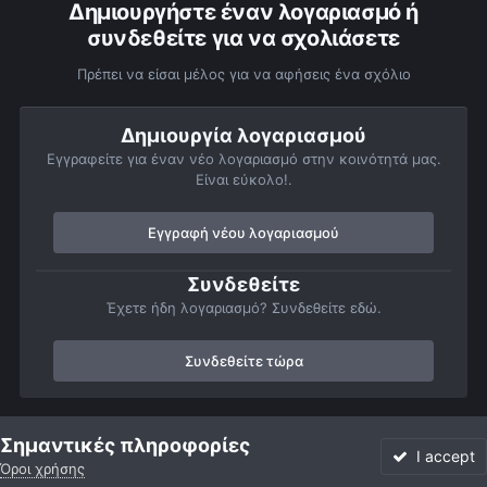
Δημιουργήστε έναν λογαριασμό ή
συνδεθείτε για να σχολιάσετε
Πρέπει να είσαι μέλος για να αφήσεις ένα σχόλιο
Δημιουργία λογαριασμού
Εγγραφείτε για έναν νέο λογαριασμό στην κοινότητά μας.
Είναι εύκολο!.
Εγγραφή νέου λογαριασμού
Συνδεθείτε
Έχετε ήδη λογαριασμό? Συνδεθείτε εδώ.
Συνδεθείτε τώρα
Αρχή
Αστροφωτογραφίες
Βαθύς Ουρανός
Νεφελώματα
Σημαντικές πληροφορίες
I accept
Όροι χρήσης
Forum
Αδιάβαστο
Συνδεθείτε
Εγγραφή
More