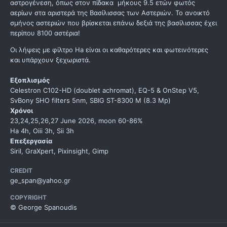
αστρογένεση, όπως στον πίδακα μήκους 9.5 ετών φωτός
αερίων στα αριστερά της Βασίλισσας των Αστεριών. Το ανοικτό
σμήνος αστεριών που βρίσκεται επάνω δεξιά της βασίλισσας έχει
περίπου 8100 αστέρια!
Οι λήψεις με φίλτρο Ha είναι οι καθαρότερες και φωτεινότερες
και υπάρχουν ξεχωριστά.
Εξοπλισμός
Celestron C102-HD (doublet achromat), EQ-5 & OnStep V5,
SvBony SHO filters 5nm, SBIG ST-8300 M (8.3 Mp)
Χρόνοι
23,24,25,26,27 June 2026, moon 60-86%
Ha 4h, Oiii 3h, Sii 3h
Επεξεργασία
Siril, GraXpert, Pixinsight, Gimp
CREDIT
ge_span@yahoo.gr
COPYRIGHT
© George Spanoudis