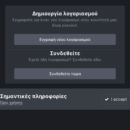
Δημιουργία λογαριασμού
Εγγραφείτε για έναν νέο λογαριασμό στην κοινότητά μας.
Είναι εύκολο!.
Εγγραφή νέου λογαριασμού
Συνδεθείτε
Έχετε ήδη λογαριασμό? Συνδεθείτε εδώ.
Συνδεθείτε τώρα
Αρχή
Αστροφωτογραφίες
Σελήνη
Torricelli, 2006/11/10, 5:10 
Σημαντικές πληροφορίες
I accept
Όροι χρήσης
Forum
Αδιάβαστο
Συνδεθείτε
Εγγραφή
More
Facebook
Twitter
Instagram
Γλώσσα
Εμφάνιση
Επικοινωνία
Cookies