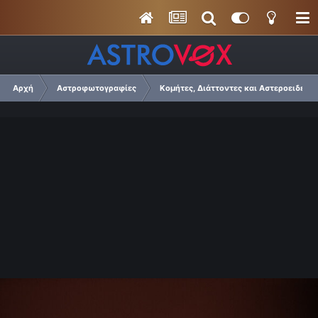
Αρχή
Αστροφωτογραφίες
Κομήτες, Διάττοντες και Αστεροειδείς