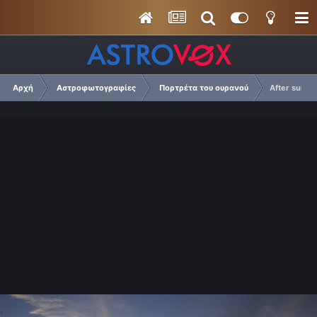
Αρχή
Αστροφωτογραφίες
Πορτρέτα του ουρανού
After sunris