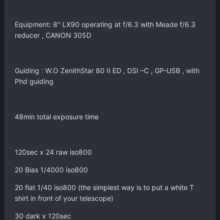
Equipment: 8'' LX90 operating at f/6.3 with Meade f/6.3
reducer , CANON 305D
Guiding : W.O ZenithStar 80 II ED , DSI –C , GP-USB , with
Phd guiding
48min total exposure time
120sec x 24 raw iso800
20 Bias 1/4000 iso800
20 flat 1/40 iso800 (the simplest way is to put a white T
shirt in front of your telescope)
30 dark x 120sec