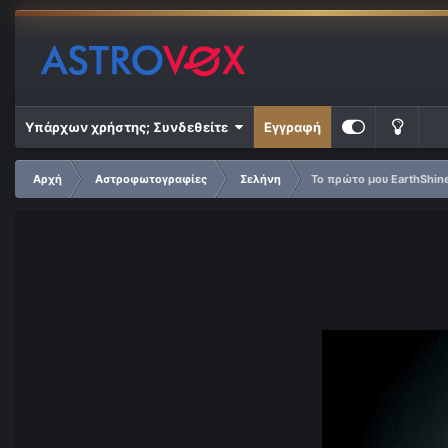
Υπάρχων χρήστης; Συνδεθείτε
Εγγραφή
Αρχή
Αστροφωτογραφίες
Σελήνη
Το πρώτο μου EarthShine