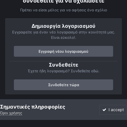
συνδεθείτε για να σχολιάσετε
Πρέπει να είσαι μέλος για να αφήσεις ένα σχόλιο
Δημιουργία λογαριασμού
Εγγραφείτε για έναν νέο λογαριασμό στην κοινότητά μας.
Είναι εύκολο!.
Εγγραφή νέου λογαριασμού
Συνδεθείτε
Έχετε ήδη λογαριασμό? Συνδεθείτε εδώ.
Συνδεθείτε τώρα
Αρχή
Αστροφωτογραφίες
Τηλεσκόπια και Εξοπλισμός
Παρατή
Σημαντικές πληροφορίες
I accept
Όροι χρήσης
Forum
Αδιάβαστο
Συνδεθείτε
Εγγραφή
More