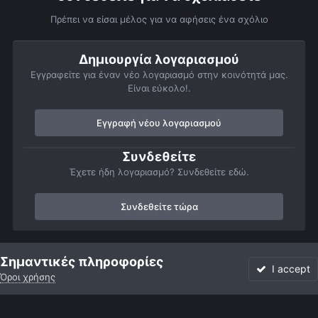
Πρέπει να είσαι μέλος για να αφήσεις ένα σχόλιο
Δημιουργία λογαριασμού
Εγγραφείτε για έναν νέο λογαριασμό στην κοινότητά μας.
Είναι εύκολο!.
Εγγραφή νέου λογαριασμού
Συνδεθείτε
Έχετε ήδη λογαριασμό? Συνδεθείτε εδώ.
Συνδεθείτε τώρα
Αρχή
Αστροφωτογραφίες
Σελήνη
Σελήνη 23/6/2007
Σημαντικές πληροφορίες
I accept
Όροι χρήσης
Forum
Αδιάβαστο
Συνδεθείτε
Εγγραφή
More