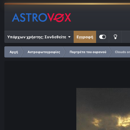
Υπάρχων χρήστης; Συνδεθείτε
Εγγραφή
Αρχή
Αστροφωτογραφίες
Πορτρέτα του ουρανού
Clouds on