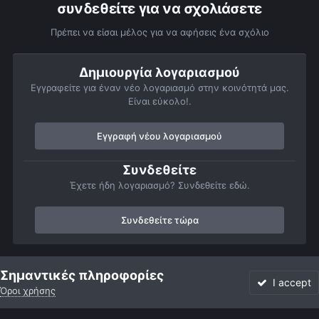
συνδεθείτε για να σχολιάσετε
Πρέπει να είσαι μέλος για να αφήσεις ένα σχόλιο
Δημιουργία λογαριασμού
Εγγραφείτε για έναν νέο λογαριασμό στην κοινότητά μας.
Είναι εύκολο!.
Εγγραφή νέου λογαριασμού
Συνδεθείτε
Έχετε ήδη λογαριασμό? Συνδεθείτε εδώ.
Συνδεθείτε τώρα
Αρχή
Αστροφωτογραφίες
Βαθύς Ουρανός
Σμήνη
Μ 13
Σημαντικές πληροφορίες
I accept
Όροι χρήσης
Forum
Αδιάβαστο
Συνδεθείτε
Εγγραφή
More