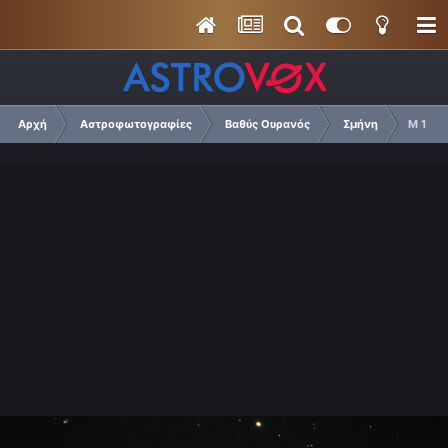
Αρχή
Αστροφωτογραφίες
Βαθύς Ουρανός
Σμήνη
Μ 13