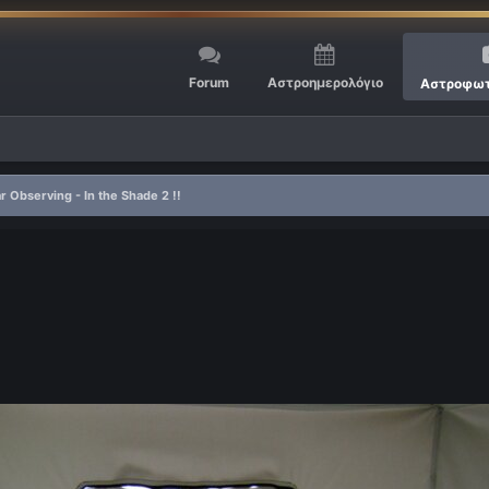
Forum
Αστροημερολόγιο
Αστροφωτ
r Observing - In the Shade 2 !!