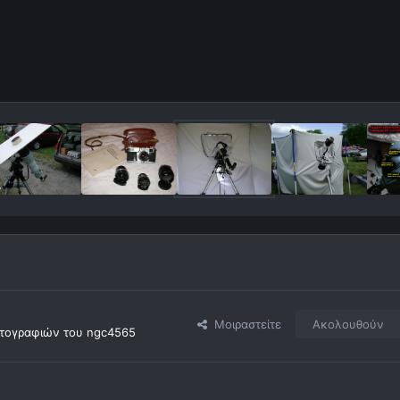
Μοιραστείτε
Ακολουθούν
τογραφιών του ngc4565