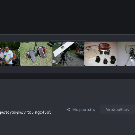
Μοιραστείτε
Ακολουθούν
φωτογραφιών του ngc4565