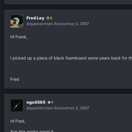
Fred Ley
6
Δημοσιεύτηκε
Αύγουστος 3, 2007
Hi Frank,
I picked up a piece of black foamboard some years back for the
Fred
ngc4565
0
Δημοσιεύτηκε
Αύγουστος 3, 2007
Hi Fred,
Yup this works great !!