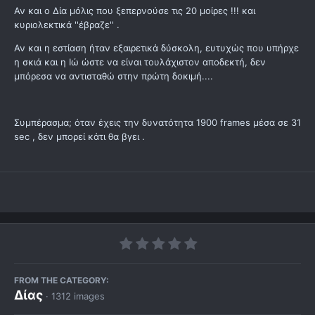
Αν και ο Δία μόλις που ξεπερνούσε τις 20 μοίρες !!! και
κυριολεκτικά ''έβραζε'' .
Αν και η εστίαση ήταν εξαιρετικά δύσκολη, ευτυχώς που υπήρχε
η σκιά και η Ιώ ώστε να είναι τουλάχιστον αποδεκτή, δεν
μπόρεσα να αντισταθώ στην πρώτη δοκιμή....
Συμπέρασμα; όταν έχεις την δυνατότητα 1900 frames μέσα σε 31
sec , δεν μπορεί κάτι θα βγει .
FROM THE CATEGORY:
Δίας
· 1312 images