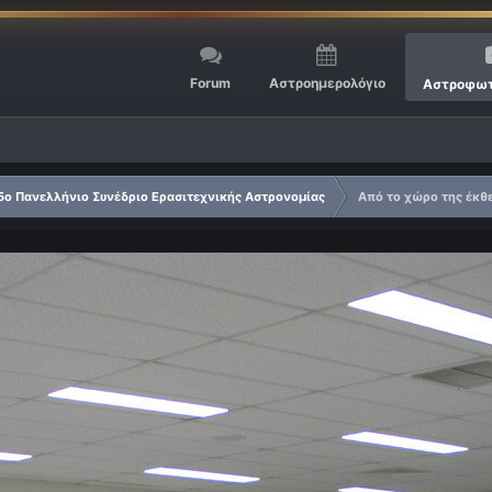
Forum
Αστροημερολόγιο
Αστροφωτ
5ο Πανελλήνιο Συνέδριο Ερασιτεχνικής Αστρονομίας
Από το χώρο της έκθ