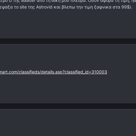
τρο U της Βaader απο τη δικη μου πλευρα. Οσον αφορα τη τιμη, η
εψαξα το site της Astrovid και βλεπω την τιμη ξαφνικα στα 99$).
mart.com/classifieds/details.asp?classified_id=310003