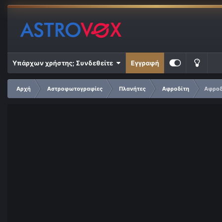
Υπάρχων χρήστης; Συνδεθείτε
Εγγραφή
Αρχή
Αστροφωτογραφίες
Πλανήτες
Αφροδίτη
Αφροδ