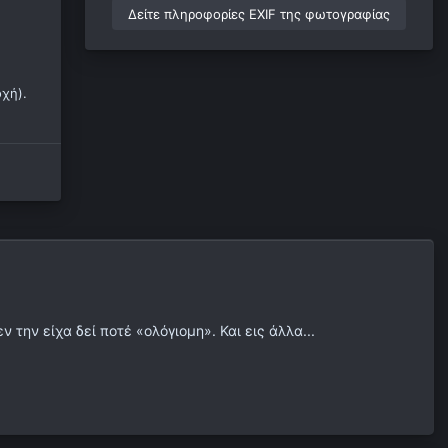
Δείτε πληροφορίες EXIF της φωτογραφίας
χή).
 την είχα δεί ποτέ «ολόγιομη». Και εις άλλα...