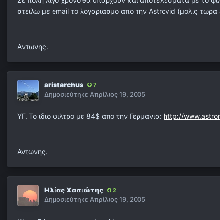
Σε πολη λιγο χρονο θα υπαρχουν και αποτελεσματα με το φιλ
στειλω με email το λογαριασμο απο την Astrovid (μολις τωρα 
Aντωνης.
aristarchus
7
Δημοσιεύτηκε
Απρίλιος 19, 2005
ΥΓ. Το ιδιο φιλτρο με 84$ απο την Γερμανια:
http://www.astro
Αντωνης.
Ηλίας Χασιώτης
2
Δημοσιεύτηκε
Απρίλιος 19, 2005