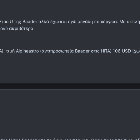
ίλτρο U της Βaader αλλά έχω και εγώ μεγάλη περιέργεια. Με εκπλ
 πολύ ακριβότερα:
Α), τιμή Alpineastro (αντιπροσωπεία Βaader στις ΗΠΑ) 106 USD (χ