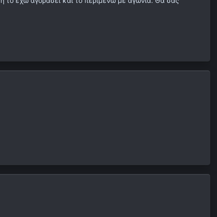
δη το εχω αγορασει και το περιμενω με αγωνια. Θα σας