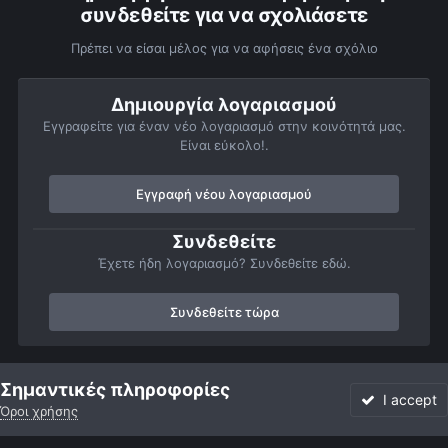
συνδεθείτε για να σχολιάσετε
Πρέπει να είσαι μέλος για να αφήσεις ένα σχόλιο
Δημιουργία λογαριασμού
Εγγραφείτε για έναν νέο λογαριασμό στην κοινότητά μας.
Είναι εύκολο!.
Εγγραφή νέου λογαριασμού
Συνδεθείτε
Έχετε ήδη λογαριασμό? Συνδεθείτε εδώ.
Συνδεθείτε τώρα
Αρχή
Αστροφωτογραφίες
Πορτρέτα του ουρανού
<ΝΕΦΕΛΩΜΑ>
Σημαντικές πληροφορίες
I accept
Όροι χρήσης
Forum
Αδιάβαστο
Συνδεθείτε
Εγγραφή
More