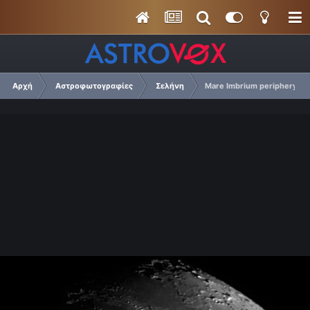
Αρχή
Αστροφωτογραφίες
Σελήνη
Mare Imbrium periphery