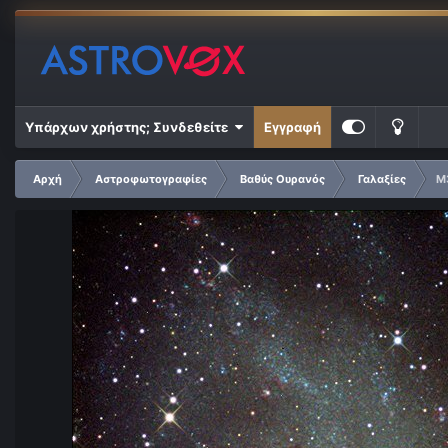
Υπάρχων χρήστης; Συνδεθείτε
Εγγραφή
Αρχή
Αστροφωτογραφίες
Βαθύς Ουρανός
Γαλαξίες
M3