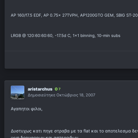
AP 160/f7.5 EDF, AP 0.75x 27TVPH, AP1200GTO GEM, SBIG ST-2
LRGB @ 120:60:60:60, -17.5d C, 1x1 binning, 10-min subs
aristarchus
7
Δημοσιεύτηκε
Οκτώβριος 18, 2007
Αγαπητοι φιλοι,
Δυστυχως κατι πηγε στραβα με τα flat και το αποτελεσμα δεν
ιχνη δορυφορων και αστεροιδων.